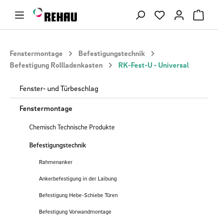
Zum Hauptinhalt springen
Du hast 0 Produ
Fenstermontage
Befestigungstechnik
Befestigung Rollladenkasten
RK-Fest-U - Universal
Fenster- und Türbeschlag
Fenstermontage
Chemisch Technische Produkte
Befestigungstechnik
Rahmenanker
Ankerbefestigung in der Laibung
Befestigung Hebe-Schiebe Türen
Befestigung Vorwandmontage