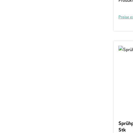
Produk
Preise e
Sprühp
Stk