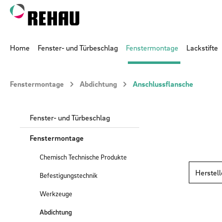
 Hauptinhalt springen
Zur Suche springen
Zur Hauptnavigation springen
Home
Fenster- und Türbeschlag
Fenstermontage
Lackstifte
Fenstermontage
Abdichtung
Anschlussflansche
Fenster- und Türbeschlag
Fenstermontage
Chemisch Technische Produkte
Herstel
Befestigungstechnik
Werkzeuge
Abdichtung