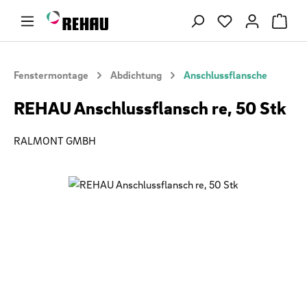
Zum Hauptinhalt springen
Du hast 0 Produ
Fenstermontage
Abdichtung
Anschlussflansche
REHAU Anschlussflansch re, 50 Stk
RALMONT GMBH
Bildergalerie überspringen