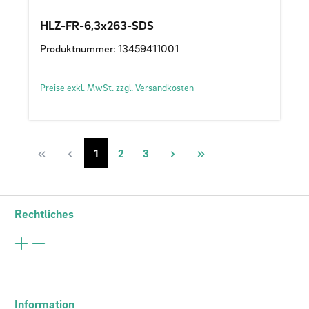
HLZ-FR-6,3x263-SDS
Produktnummer: 13459411001
Preise exkl. MwSt. zzgl. Versandkosten
Seite
Seite
Seite
1
2
3
Rechtliches
Information