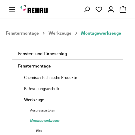
Zum Hauptinhalt springen
Du hast 0 Produ
Fenstermontage
Werkzeuge
Montagewerkzeuge
Fenster- und Türbeschlag
Fenstermontage
Chemisch Technische Produkte
Befestigungstechnik
Werkzeuge
Auspresspistolen
Montagewerkzeuge
Bits