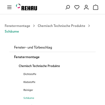
Zum Hauptinhalt springen
Du hast 0 Produ
Fenstermontage
Chemisch Technische Produkte
Schäume
Fenster- und Türbeschlag
Fenstermontage
Chemisch Technische Produkte
Dichtstoffe
Klebstoffe
Reiniger
Schäume