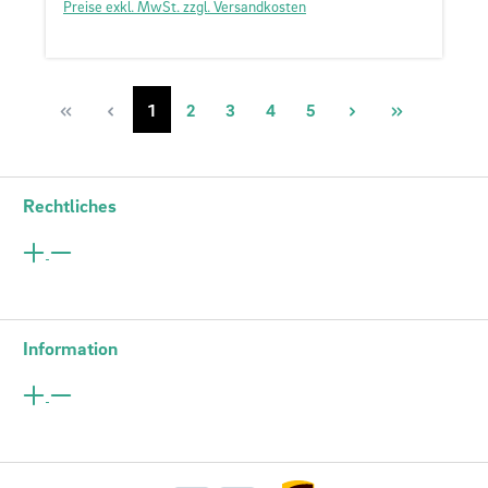
Preise exkl. MwSt. zzgl. Versandkosten
Seite
Seite
Seite
Seite
Seite
1
2
3
4
5
Rechtliches
Information