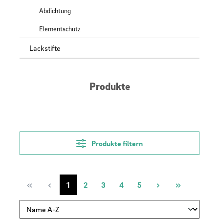
Abdichtung
Elementschutz
Lackstifte
Produkte
Produkte filtern
Seite
Seite
Seite
Seite
Seite
1
2
3
4
5