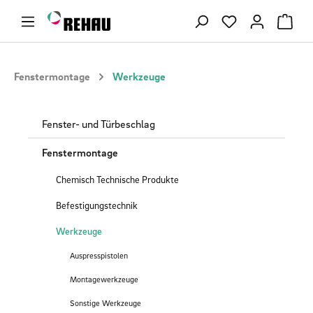
Zum Hauptinhalt springen
Du hast 0 Produ
Fenstermontage
Werkzeuge
Fenster- und Türbeschlag
Fenstermontage
Chemisch Technische Produkte
Befestigungstechnik
Werkzeuge
Auspresspistolen
Montagewerkzeuge
Sonstige Werkzeuge