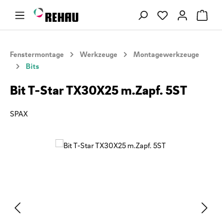
Zum Hauptinhalt springen
Du hast 0 Produ
Fenstermontage
Werkzeuge
Montagewerkzeuge
Bits
Bit T-Star TX30X25 m.Zapf. 5ST
SPAX
Bildergalerie überspringen