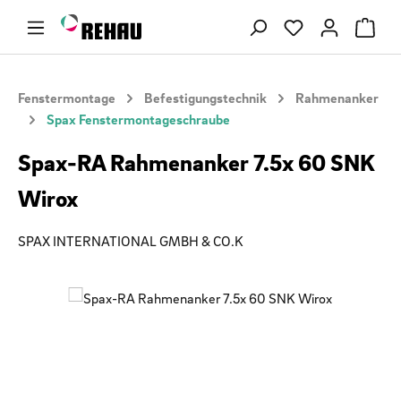
Zum Hauptinhalt springen
Du hast 0 Produ
Fenstermontage
Befestigungstechnik
Rahmenanker
Spax Fenstermontageschraube
Spax-RA Rahmenanker 7.5x 60 SNK
Wirox
SPAX INTERNATIONAL GMBH & CO.K
Bildergalerie überspringen