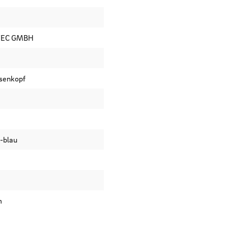
TEC GMBH
nsenkopf
t-blau
m