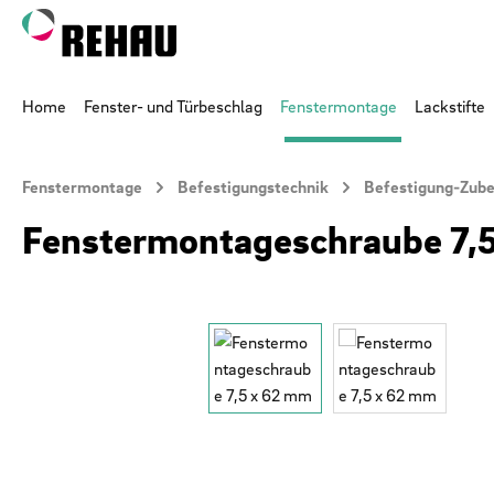
 Hauptinhalt springen
Zur Suche springen
Zur Hauptnavigation springen
Home
Fenster- und Türbeschlag
Fenstermontage
Lackstifte
Fenstermontage
Befestigungstechnik
Befestigung-Zub
Fenstermontageschraube 7,
Bildergalerie überspringen