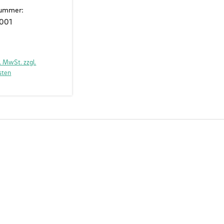
nummer:
1001
. MwSt. zzgl.
sten