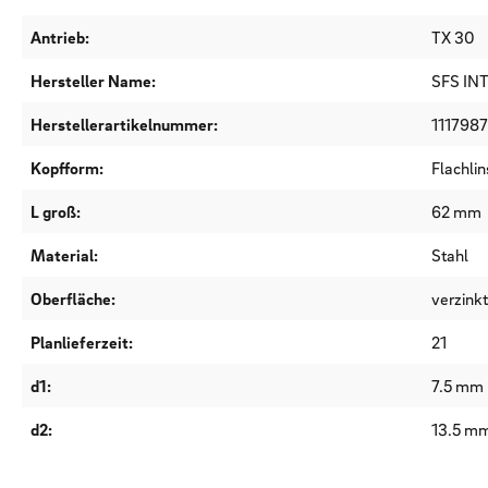
Antrieb:
TX 30
Hersteller Name:
SFS IN
Herstellerartikelnummer:
1117987
Kopfform:
Flachli
L groß:
62 mm
Material:
Stahl
Oberfläche:
verzink
Planlieferzeit:
21
d1:
7.5 mm
d2:
13.5 m