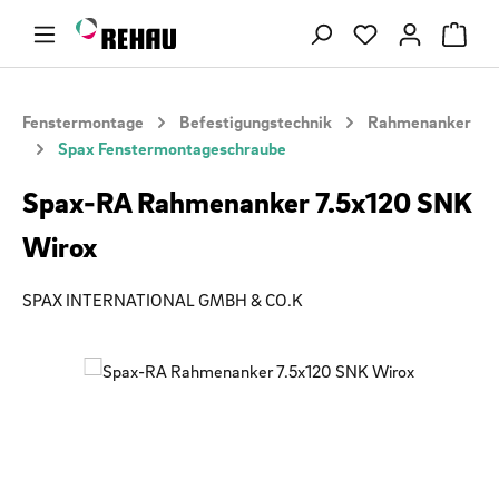
Zum Hauptinhalt springen
Du hast 0 Produ
Fenstermontage
Befestigungstechnik
Rahmenanker
Spax Fenstermontageschraube
Spax-RA Rahmenanker 7.5x120 SNK
Wirox
SPAX INTERNATIONAL GMBH & CO.K
Bildergalerie überspringen