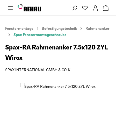
Zum Hauptinhalt springen
Du hast 0 Produ
Fenstermontage
Befestigungstechnik
Rahmenanker
Spax Fenstermontageschraube
Spax-RA Rahmenanker 7.5x120 ZYL
Wirox
SPAX INTERNATIONAL GMBH & CO.K
Bildergalerie überspringen