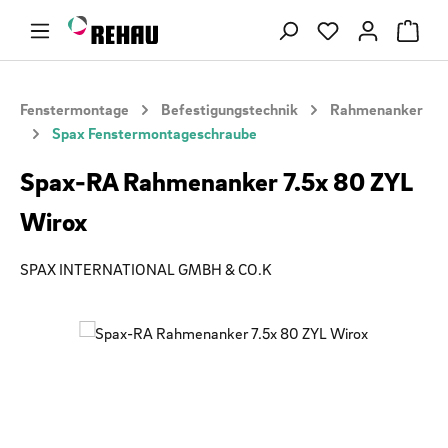
Zum Hauptinhalt springen
Du hast 0 Produ
Fenstermontage
Befestigungstechnik
Rahmenanker
Spax Fenstermontageschraube
Spax-RA Rahmenanker 7.5x 80 ZYL
Wirox
SPAX INTERNATIONAL GMBH & CO.K
Bildergalerie überspringen