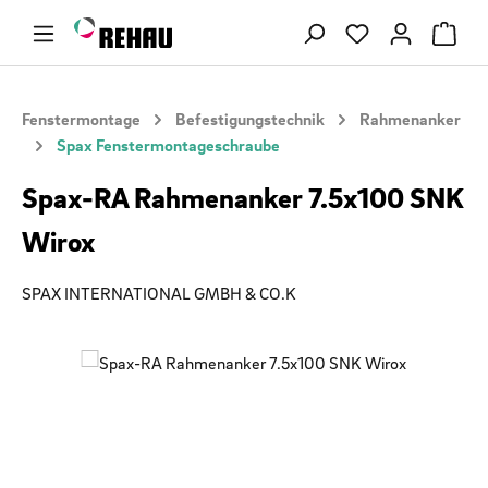
Zum Hauptinhalt springen
Du hast 0 Produ
Fenstermontage
Befestigungstechnik
Rahmenanker
Spax Fenstermontageschraube
Spax-RA Rahmenanker 7.5x100 SNK
Wirox
SPAX INTERNATIONAL GMBH & CO.K
Bildergalerie überspringen