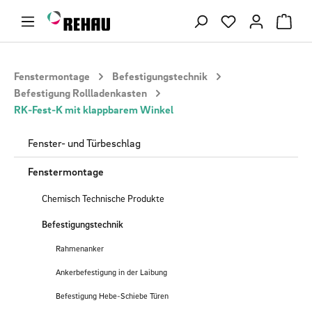
Zum Hauptinhalt springen
Du hast 0 Produ
Fenstermontage
Befestigungstechnik
Befestigung Rollladenkasten
RK-Fest-K mit klappbarem Winkel
Fenster- und Türbeschlag
Fenstermontage
Chemisch Technische Produkte
Befestigungstechnik
Rahmenanker
Ankerbefestigung in der Laibung
Befestigung Hebe-Schiebe Türen