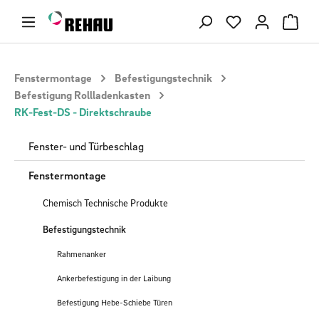
Zum Hauptinhalt springen
Du hast 0 Produ
Fenstermontage
Befestigungstechnik
Befestigung Rollladenkasten
RK-Fest-DS - Direktschraube
Fenster- und Türbeschlag
Fenstermontage
Chemisch Technische Produkte
Befestigungstechnik
Rahmenanker
Ankerbefestigung in der Laibung
Befestigung Hebe-Schiebe Türen