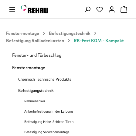
Zum Hauptinhalt springen
Du hast 0 Produ
Fenstermontage
Befestigungstechnik
Befestigung Rollladenkasten
RK-Fest KOM - Kompakt
Fenster- und Türbeschlag
Fenstermontage
Chemisch Technische Produkte
Befestigungstechnik
Rahmenanker
Ankerbefestigung in der Laibung
Befestigung Hebe-Schiebe Türen
Befestigung Vorwandmontage