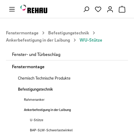
Zum Hauptinhalt springen
Du hast 0 Produ
Fenstermontage
Befestigungstechnik
Ankerbefestigung in der Laibung
WU-Stütze
Fenster- und Türbeschlag
Fenstermontage
Chemisch Technische Produkte
Befestigungstechnik
Rahmenanker
Ankerbefestigung in der Laibung
U-Stütze
BAP-SLW-Schwerlastwinkel