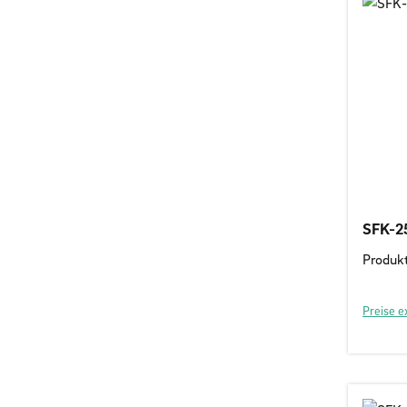
SFK-2
Produk
Preise e