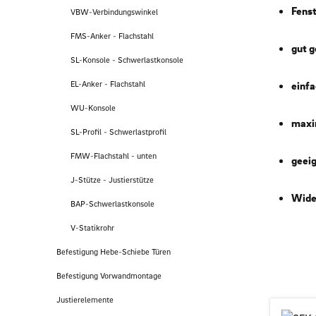
Fens
VBW-Verbindungswinkel
FMS-Anker - Flachstahl
gut g
SL-Konsole - Schwerlastkonsole
einfa
EL-Anker - Flachstahl
WU-Konsole
maxi
SL-Profil - Schwerlastprofil
FMW-Flachstahl - unten
geeig
J-Stütze - Justierstütze
Wide
BAP-Schwerlastkonsole
V-Statikrohr
Befestigung Hebe-Schiebe Türen
Befestigung Vorwandmontage
Justierelemente