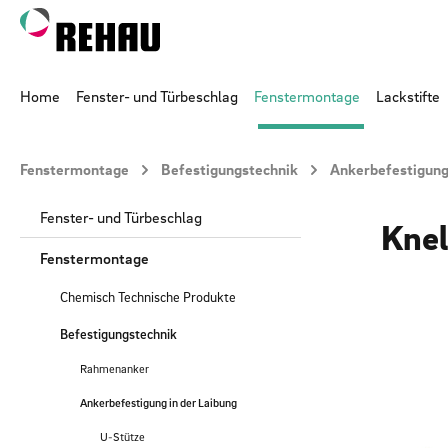
 Hauptinhalt springen
Zur Suche springen
Zur Hauptnavigation springen
Home
Fenster- und Türbeschlag
Fenstermontage
Lackstifte
Fenstermontage
Befestigungstechnik
Ankerbefestigung 
Fenster- und Türbeschlag
Knel
Fenstermontage
Chemisch Technische Produkte
Befestigungstechnik
Rahmenanker
Ankerbefestigung in der Laibung
U-Stütze