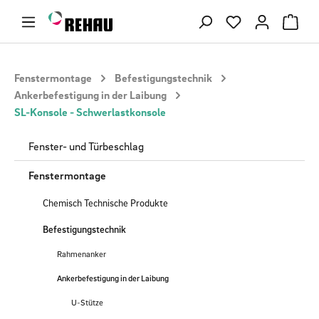
Zum Hauptinhalt springen
Du hast 0 Produ
Fenstermontage
Befestigungstechnik
Ankerbefestigung in der Laibung
SL-Konsole - Schwerlastkonsole
Fenster- und Türbeschlag
Fenstermontage
Chemisch Technische Produkte
Befestigungstechnik
Rahmenanker
Ankerbefestigung in der Laibung
U-Stütze