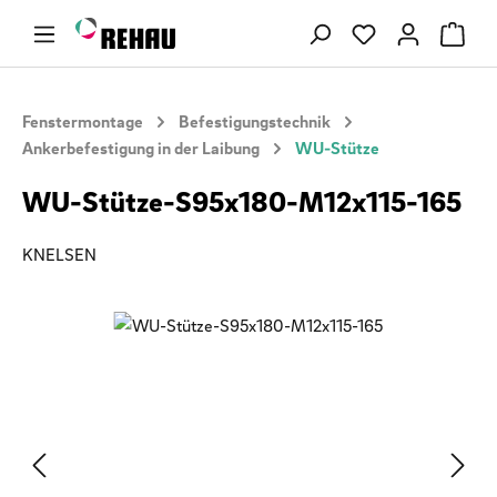
Zum Hauptinhalt springen
Du hast 0 Produ
Fenstermontage
Befestigungstechnik
Ankerbefestigung in der Laibung
WU-Stütze
WU-Stütze-S95x180-M12x115-165
KNELSEN
Bildergalerie überspringen