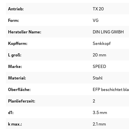
Antrieb:
TX 20
Form:
VG
Hersteller Name:
DIN LING GMBH
Kopfform:
Senkkopf
L groß:
20 mm
Marke:
SPEED
Material:
Stahl
Oberfläche:
EFP beschichtet bl
Planlieferzeit:
2
d1:
3.5 mm
k max.:
2.1 mm