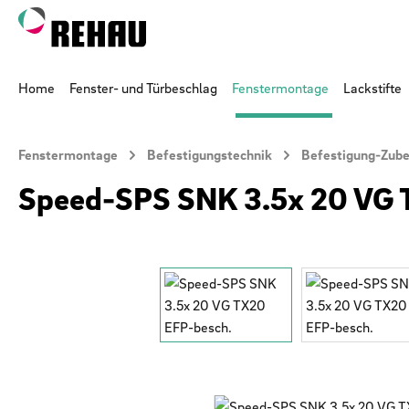
 Hauptinhalt springen
Zur Suche springen
Zur Hauptnavigation springen
Home
Fenster- und Türbeschlag
Fenstermontage
Lackstifte
Fenstermontage
Befestigungstechnik
Befestigung-Zub
Speed-SPS SNK 3.5x 20 VG 
Bildergalerie überspringen