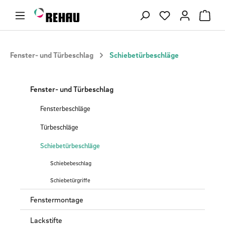
Zum Hauptinhalt springen
Du hast 0 Produ
Fenster- und Türbeschlag
Schiebetürbeschläge
Fenster- und Türbeschlag
Fensterbeschläge
Türbeschläge
Schiebetürbeschläge
Schiebebeschlag
Schiebetürgriffe
Fenstermontage
Lackstifte