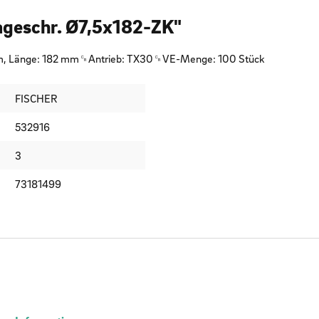
ageschr. Ø7,5x182-ZK"
mm, Länge: 182 mm␍Antrieb: TX30␍VE-Menge: 100 Stück
FISCHER
532916
3
73181499