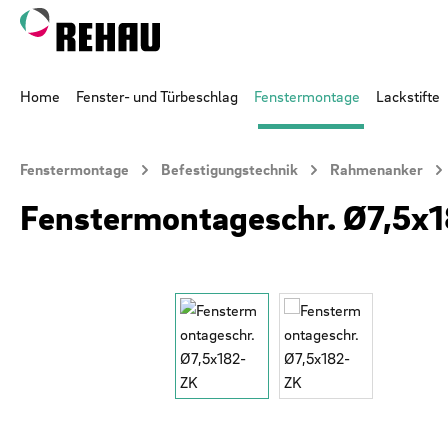
 Hauptinhalt springen
Zur Suche springen
Zur Hauptnavigation springen
Home
Fenster- und Türbeschlag
Fenstermontage
Lackstifte
Fenstermontage
Befestigungstechnik
Rahmenanker
Fenstermontageschr. Ø7,5x
Bildergalerie überspringen