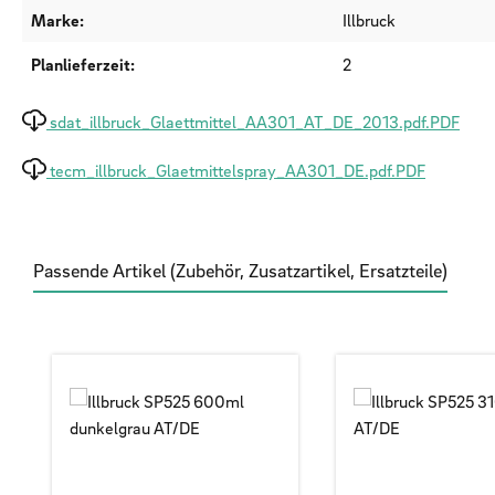
Marke:
Illbruck
Planlieferzeit:
2
sdat_illbruck_Glaettmittel_AA301_AT_DE_2013.pdf.PDF
tecm_illbruck_Glaetmittelspray_AA301_DE.pdf.PDF
Passende Artikel (Zubehör, Zusatzartikel, Ersatzteile)
Produktgalerie überspringen