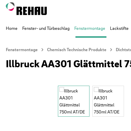
 Hauptinhalt springen
Zur Suche springen
Zur Hauptnavigation springen
Home
Fenster- und Türbeschlag
Fenstermontage
Lackstifte
Fenstermontage
Chemisch Technische Produkte
Dichtst
Illbruck AA301 Glättmittel
Bildergalerie überspringen