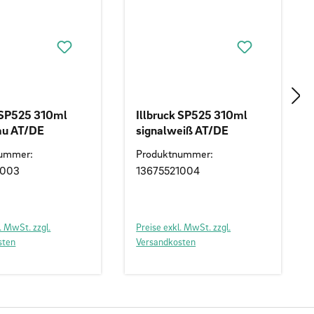
k SP525 310ml
Illbruck SP525 310ml
au AT/DE
signalweiß AT/DE
nummer:
Produktnummer:
1003
13675521004
. MwSt. zzgl.
Preise exkl. MwSt. zzgl.
sten
Versandkosten