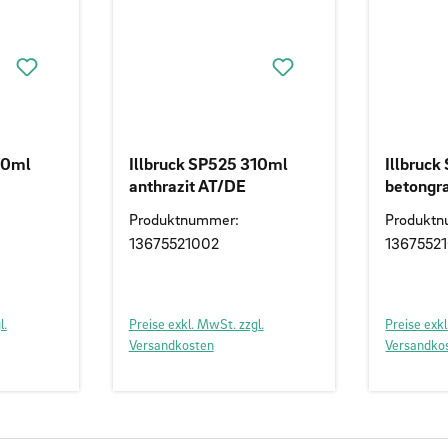
10ml
Illbruck SP525 310ml
Illbruc
anthrazit AT/DE
betongr
Produktnummer:
Produkt
13675521002
1367552
l.
Preise exkl. MwSt. zzgl.
Preise exkl
Versandkosten
Versandko