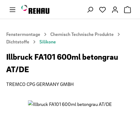
Zum Hauptinhalt springen
Du hast 0 Produ
Fenstermontage
Chemisch Technische Produkte
Dichtstoffe
Silikone
Illbruck FA101 600ml betongrau
AT/DE
TREMCO CPG GERMANY GMBH
Bildergalerie überspringen