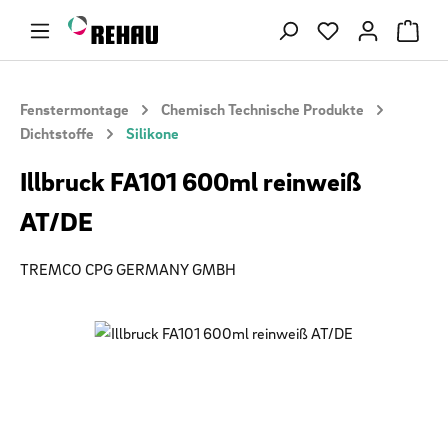
Zum Hauptinhalt springen
Du hast 0 Produ
Fenstermontage
Chemisch Technische Produkte
Dichtstoffe
Silikone
Illbruck FA101 600ml reinweiß
AT/DE
TREMCO CPG GERMANY GMBH
Bildergalerie überspringen