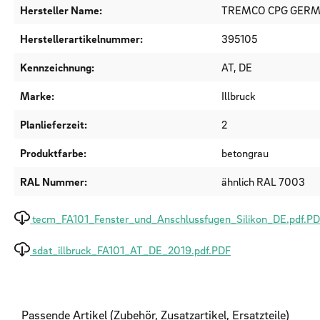
Hersteller Name:
TREMCO CPG GER
Herstellerartikelnummer:
395105
Kennzeichnung:
AT, DE
Marke:
Illbruck
Planlieferzeit:
2
Produktfarbe:
betongrau
RAL Nummer:
ähnlich RAL 7003
tecm_FA101_Fenster_und_Anschlussfugen_Silikon_DE.pdf.P
sdat_illbruck_FA101_AT_DE_2019.pdf.PDF
Passende Artikel (Zubehör, Zusatzartikel, Ersatzteile)