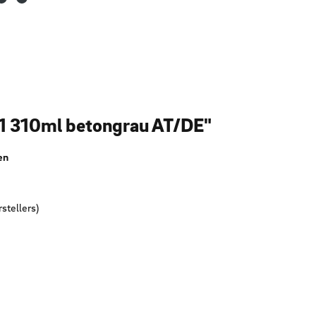
01 310ml betongrau AT/DE"
en
stellers)