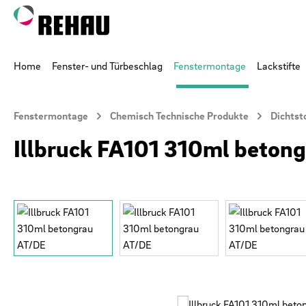
 Hauptinhalt springen
Zur Suche springen
Zur Hauptnavigation springen
Home
Fenster- und Türbeschlag
Fenstermontage
Lackstifte
Fenstermontage
Chemisch Technische Produkte
Dichtst
Illbruck FA101 310ml beton
Bildergalerie überspringen