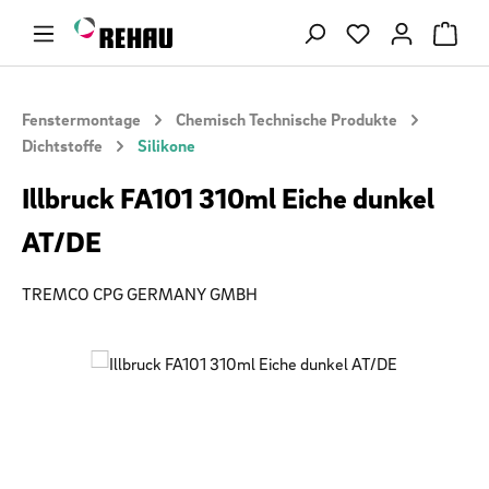
Zum Hauptinhalt springen
Du hast 0 Produ
Fenstermontage
Chemisch Technische Produkte
Dichtstoffe
Silikone
Illbruck FA101 310ml Eiche dunkel
AT/DE
TREMCO CPG GERMANY GMBH
Bildergalerie überspringen