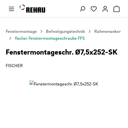
Zum Hauptinhalt springen
Du hast 0 Produ
Fenstermontage
Befestigungstechnik
Rahmenanker
fischer Fenstermontageschraube FFS
Fenstermontageschr. Ø7,5x252-SK
FISCHER
Bildergalerie überspringen