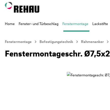
 Hauptinhalt springen
Zur Suche springen
Zur Hauptnavigation springen
Home
Fenster- und Türbeschlag
Fenstermontage
Lackstifte
Fenstermontage
Befestigungstechnik
Rahmenanker
Fenstermontageschr. Ø7,5x
Bildergalerie überspringen