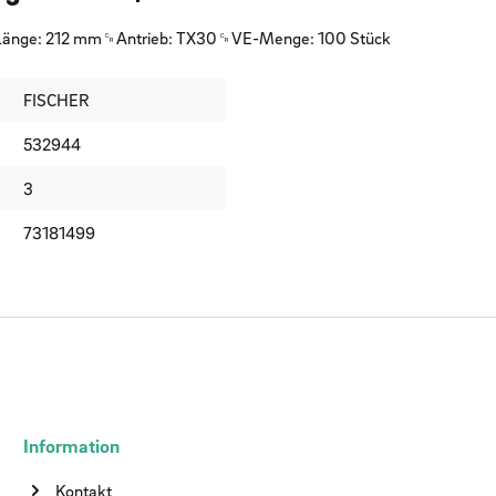
 Länge: 212 mm␍Antrieb: TX30␍VE-Menge: 100 Stück
FISCHER
532944
3
73181499
Information
Kontakt