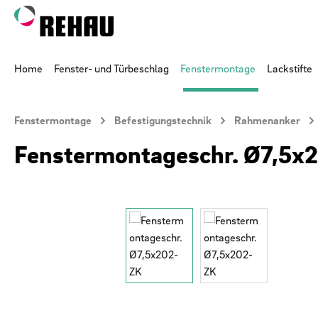
 Hauptinhalt springen
Zur Suche springen
Zur Hauptnavigation springen
Home
Fenster- und Türbeschlag
Fenstermontage
Lackstifte
Fenstermontage
Befestigungstechnik
Rahmenanker
Fenstermontageschr. Ø7,5x
Bildergalerie überspringen