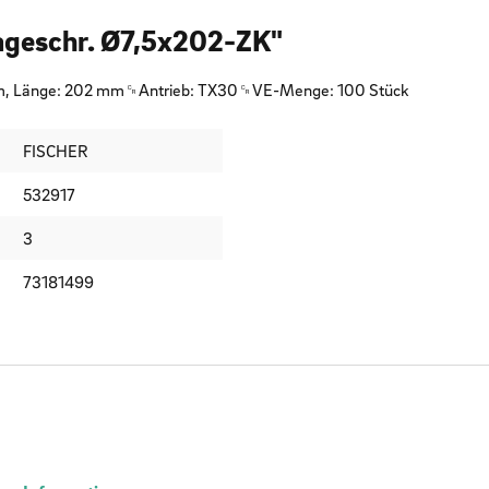
ageschr. Ø7,5x202-ZK"
mm, Länge: 202 mm␍Antrieb: TX30␍VE-Menge: 100 Stück
FISCHER
532917
3
73181499