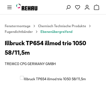
Zum Hauptinhalt springen
Du hast 0 Produ
Fenstermontage
Chemisch Technische Produkte
Fugendichtbänder
Ebenenübergreifend
Illbruck TP654 illmod trio 1050
58/11,5m
TREMCO CPG GERMANY GMBH
Bildergalerie überspringen