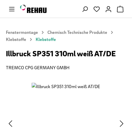
Zum Hauptinhalt springen
Du hast 0 Produ
Fenstermontage
Chemisch Technische Produkte
Klebstoffe
Klebstoffe
Illbruck SP351 310ml weiß AT/DE
TREMCO CPG GERMANY GMBH
Bildergalerie überspringen