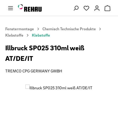
Zum Hauptinhalt springen
Du hast 0 Produ
Fenstermontage
Chemisch Technische Produkte
Klebstoffe
Klebstoffe
Illbruck SP025 310ml weiß
AT/DE/IT
TREMCO CPG GERMANY GMBH
Bildergalerie überspringen