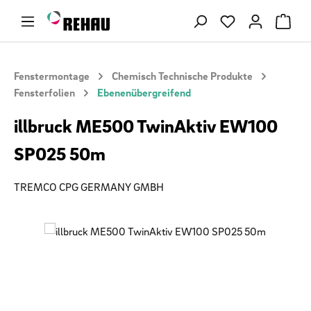
Zum Hauptinhalt springen
Du hast 0 Produ
Fenstermontage
Chemisch Technische Produkte
Fensterfolien
Ebenenübergreifend
illbruck ME500 TwinAktiv EW100
SP025 50m
TREMCO CPG GERMANY GMBH
Bildergalerie überspringen