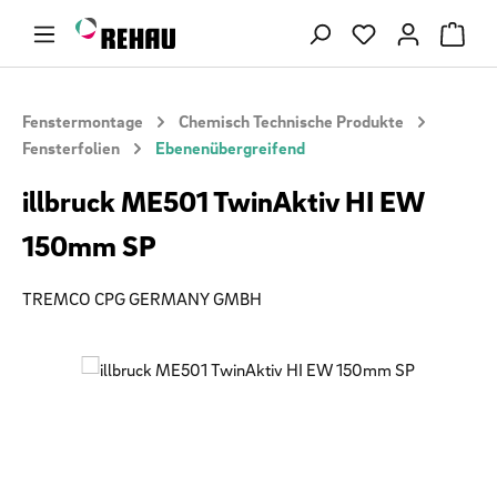
Zum Hauptinhalt springen
Du hast 0 Produ
Fenstermontage
Chemisch Technische Produkte
Fensterfolien
Ebenenübergreifend
illbruck ME501 TwinAktiv HI EW
150mm SP
TREMCO CPG GERMANY GMBH
Bildergalerie überspringen