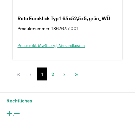
Roto Euroklick Typ 1 65x52,5x5, grün_WÜ
Produktnummer: 13676751001
Preise exkl. MwSt. zzgl. Versandkosten
Seite
Seite
1
2
Rechtliches