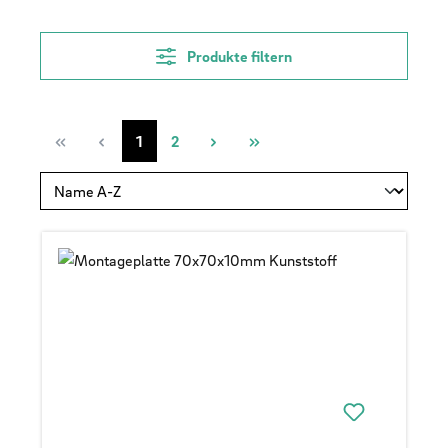
Produkte filtern
Seite
Seite
1
2