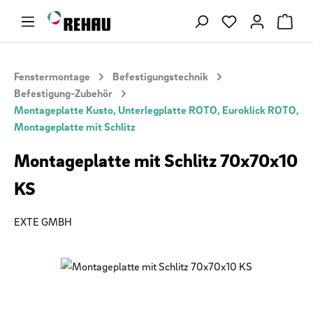
Zum Hauptinhalt springen
Du hast 0 Produ
Fenstermontage
Befestigungstechnik
Befestigung-Zubehör
Montageplatte Kusto, Unterlegplatte ROTO, Euroklick ROTO,
Montageplatte mit Schlitz
Montageplatte mit Schlitz 70x70x10
KS
EXTE GMBH
Bildergalerie überspringen