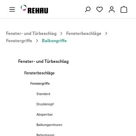
Zum Hauptinhalt springen
Du hast 0 Produ
Fenster- und Türbeschlag
Fensterbeschläge
Fenstergriffe
Balkongriffe
Fenster- und Türbeschlag
Fensterbeschläge
Fenstergriffe
Standard
Druckknopf
Absperrbar
Balkongarnituren
Befestigung