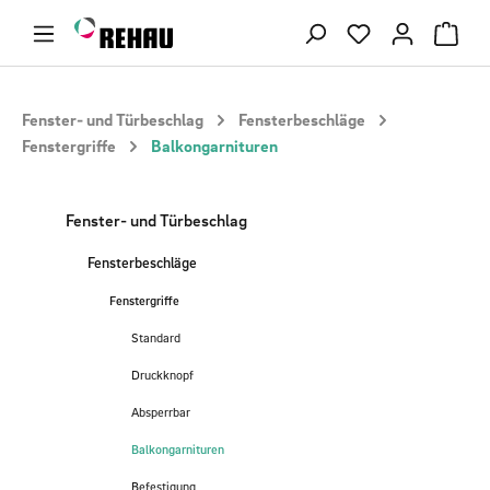
Zum Hauptinhalt springen
Du hast 0 Produ
Fenster- und Türbeschlag
Fensterbeschläge
Fenstergriffe
Balkongarnituren
Fenster- und Türbeschlag
Fensterbeschläge
Fenstergriffe
Standard
Druckknopf
Absperrbar
Balkongarnituren
Befestigung