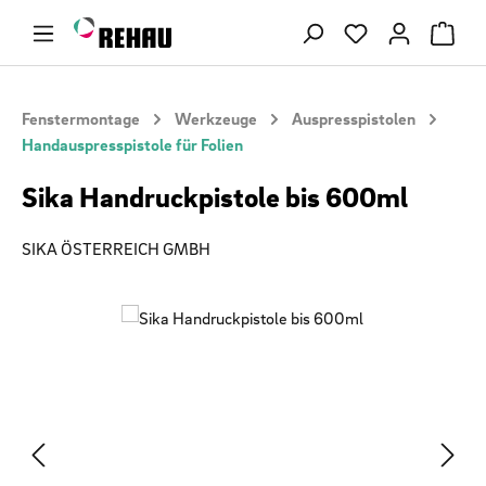
Zum Hauptinhalt springen
Du hast 0 Produ
Fenstermontage
Werkzeuge
Auspresspistolen
Handauspresspistole für Folien
Sika Handruckpistole bis 600ml
SIKA ÖSTERREICH GMBH
Bildergalerie überspringen