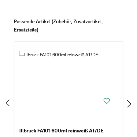
Produktgalerie überspringen
Passende Artikel (Zubehör, Zusatzartikel,
Ersatzteile)
Illbruck FA101 600ml reinweiß AT/DE