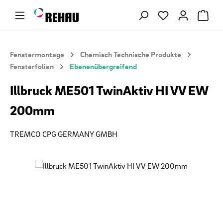
Zum Hauptinhalt springen
Du hast 0 Produ
Fenstermontage
Chemisch Technische Produkte
Fensterfolien
Ebenenübergreifend
Illbruck ME501 TwinAktiv HI VV EW
200mm
TREMCO CPG GERMANY GMBH
Bildergalerie überspringen