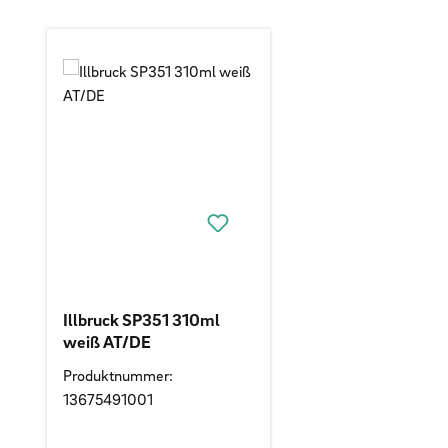
Produktgalerie überspringen
Illbruck SP351 310ml
weiß AT/DE
Produktnummer:
13675491001