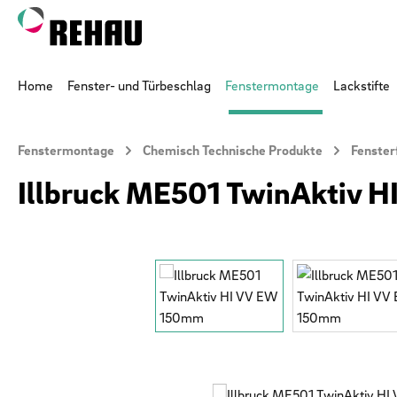
 Hauptinhalt springen
Zur Suche springen
Zur Hauptnavigation springen
Home
Fenster- und Türbeschlag
Fenstermontage
Lackstifte
Fenstermontage
Chemisch Technische Produkte
Fenster
Illbruck ME501 TwinAktiv 
Bildergalerie überspringen