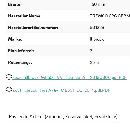
Breite:
150 mm
Hersteller Name:
TREMCO CPG GER
Herstellerartikelnummer:
501226
Marke:
Illbruck
Planlieferzeit:
2
Rollenlänge:
25 m
tecm_illbruck_ME501_VV_TDS_de_AT_20190806.pdf.PDF
sdat_illbruck_TwinAktiv_ME501_DE_2014.pdf.PDF
Passende Artikel (Zubehör, Zusatzartikel, Ersatzteile)