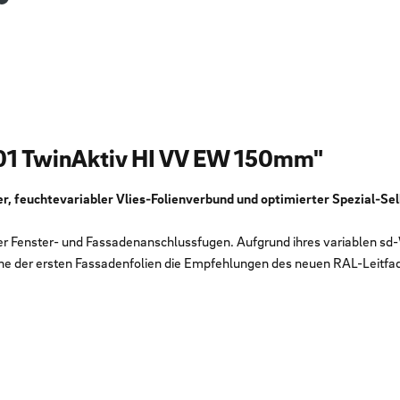
501 TwinAktiv HI VV EW 150mm"
er, feuchtevariabler Vlies-Folienverbund und optimierter Spezial-S
der Fenster- und Fassadenanschlussfugen. Aufgrund ihres variablen sd-W
eine der ersten Fassadenfolien die Empfehlungen des neuen RAL-Leit