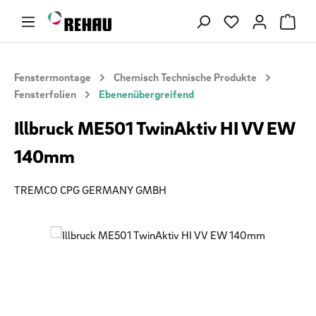
Zum Hauptinhalt springen
Du hast 0 Produ
Fenstermontage
Chemisch Technische Produkte
Fensterfolien
Ebenenübergreifend
Illbruck ME501 TwinAktiv HI VV EW
140mm
TREMCO CPG GERMANY GMBH
Bildergalerie überspringen