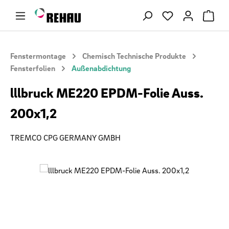
Zum Hauptinhalt springen
Du hast 0 Produ
Fenstermontage
Chemisch Technische Produkte
Fensterfolien
Außenabdichtung
lllbruck ME220 EPDM-Folie Auss.
200x1,2
TREMCO CPG GERMANY GMBH
Bildergalerie überspringen