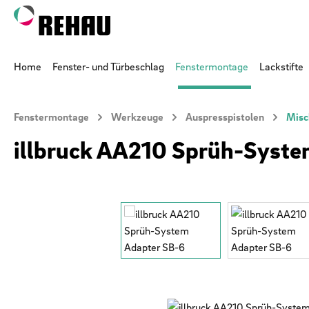
 Hauptinhalt springen
Zur Suche springen
Zur Hauptnavigation springen
Home
Fenster- und Türbeschlag
Fenstermontage
Lackstifte
Fenstermontage
Werkzeuge
Auspresspistolen
Misc
illbruck AA210 Sprüh-Syste
Bildergalerie überspringen