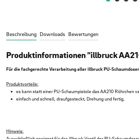
Beschreibung
Downloads
Bewertungen
Produktinformationen "illbruck AA2
Für die fachgerechte Verarbeitung aller illbruck PU-Schaumdose
Produktvorteile:
es kann statt einer PU-Schaumpistole das AA210 Röhrchen 
einfach und schnell, draufgesteckt, Drehung und fertig.
Hinweis:
Ausschließlich geeignet für das illbruck Ventil der PU-Schaumdose