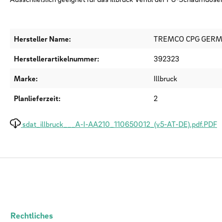
Hersteller Name:
TREMCO CPG GER
Herstellerartikelnummer:
392323
Marke:
Illbruck
Planlieferzeit:
2
sdat_illbruck___A-I-AA210_110650012_(v5-AT-DE).pdf.PDF
Rechtliches