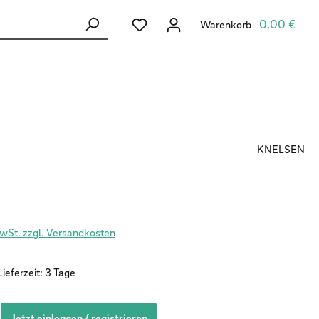
Du hast 0 Produkte auf dem Merkzett
0,00 €
Warenkorb
KNELSEN
MwSt. zzgl. Versandkosten
ieferzeit: 3 Tage
Jetzt einloggen / registrieren