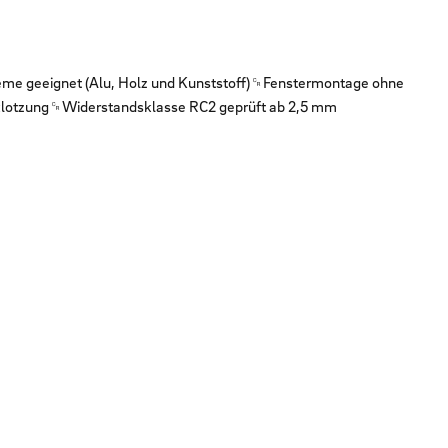
e geeignet (Alu, Holz und Kunststoff)␍Fenstermontage ohne
erklotzung␍Widerstandsklasse RC2 geprüft ab 2,5 mm