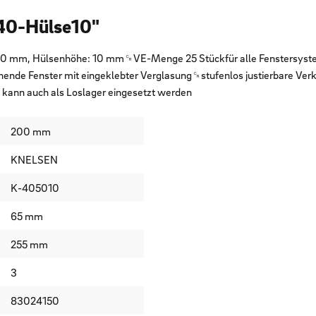
40-Hülse10"
0 mm, Hülsenhöhe: 10 mm␍VE-Menge 25 Stückfür alle Fenstersystem
hende Fenster mit eingeklebter Verglasung␍stufenlos justierbare V
ann auch als Loslager eingesetzt werden
200 mm
KNELSEN
K-405010
65 mm
255 mm
3
83024150