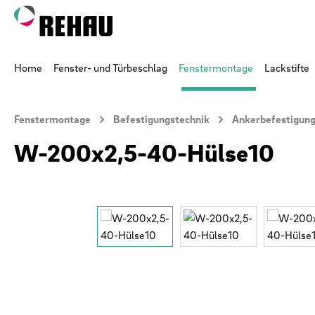
 Hauptinhalt springen
Zur Suche springen
Zur Hauptnavigation springen
Home
Fenster- und Türbeschlag
Fenstermontage
Lackstifte
Fenstermontage
Befestigungstechnik
Ankerbefestigung 
W-200x2,5-40-Hülse10
Bildergalerie überspringen