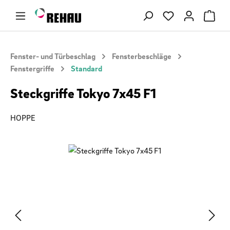
Zum Hauptinhalt springen
Du hast 0 Produ
Fenster- und Türbeschlag
Fensterbeschläge
Fenstergriffe
Standard
Steckgriffe Tokyo 7x45 F1
HOPPE
Bildergalerie überspringen