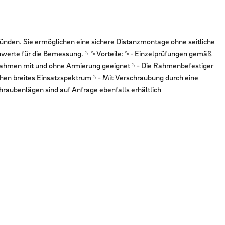
ünden. Sie ermöglichen eine sichere Distanzmontage ohne seitliche
ennwerte für die Bemessung.␍␍Vorteile:␍- Einzelprüfungen gemäß
lendrahmen mit und ohne Armierung geeignet␍- Die Rahmenbefestiger
en breites Einsatzspektrum␍- Mit Verschraubung durch eine
aubenlägen sind auf Anfrage ebenfalls erhältlich