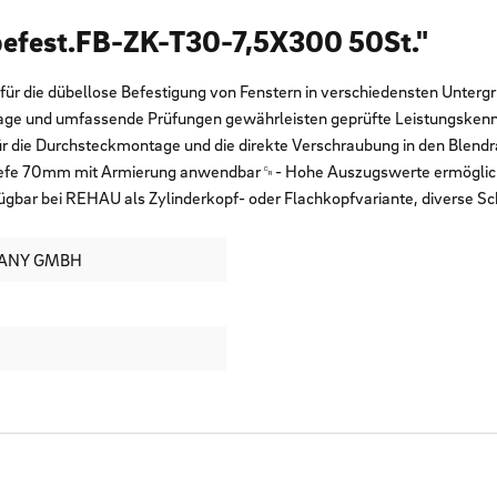
efest.FB-ZK-T30-7,5X300 50St."
r die dübellose Befestigung von Fenstern in verschiedensten Untergr
ontage und umfassende Prüfungen gewährleisten geprüfte Leistungsk
␍- Für die Durchsteckmontage und die direkte Verschraubung in den B
tiefe 70mm mit Armierung anwendbar␍- Hohe Auszugswerte ermöglich
ar bei REHAU als Zylinderkopf- oder Flachkopfvariante, diverse Schr
MANY GMBH