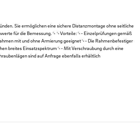
ünden. Sie ermöglichen eine sichere Distanzmontage ohne seitliche
ennwerte für die Bemessung.␍␍Vorteile:␍- Einzelprüfungen gemäß
lendrahmen mit und ohne Armierung geeignet␍- Die Rahmenbefestiger
en breites Einsatzspektrum␍- Mit Verschraubung durch eine
aubenlägen sind auf Anfrage ebenfalls erhältlich