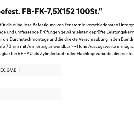
efest. FB-FK-7,5X152 100St."
r die dübellose Befestigung von Fenstern in verschiedensten Untergr
ontage und umfassende Prüfungen gewährleisten geprüfte Leistungsk
␍- Für die Durchsteckmontage und die direkte Verschraubung in den B
tiefe 70mm mit Armierung anwendbar␍- Hohe Auszugswerte ermöglich
ar bei REHAU als Zylinderkopf- oder Flachkopfvariante, diverse Schr
TEC GMBH