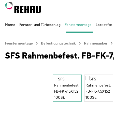
 Hauptinhalt springen
Zur Suche springen
Zur Hauptnavigation springen
Home
Fenster- und Türbeschlag
Fenstermontage
Lackstifte
Fenstermontage
Befestigungstechnik
Rahmenanker
SFS Rahmenbefest. FB-FK-7
Bildergalerie überspringen